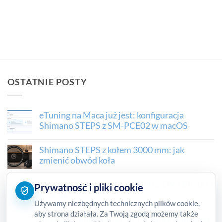
OSTATNIE POSTY
eTuning na Maca już jest: konfiguracja
Shimano STEPS z SM-PCE02 w macOS
Shimano STEPS z kołem 3000 mm: jak
zmienić obwód koła
Odblokowanie Shimano EP801, EP6 i EP500 z
Prywatność i pliki cookie
eTuning
Używamy niezbędnych technicznych plików cookie,
aby strona działała. Za Twoją zgodą możemy także
Interfejs Shimano SM-PCE02 dla eTuning na