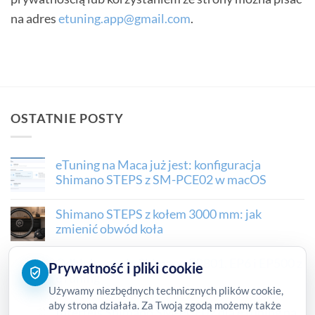
na adres
etuning.app@gmail.com
.
OSTATNIE POSTY
eTuning na Maca już jest: konfiguracja
Shimano STEPS z SM-PCE02 w macOS
Shimano STEPS z kołem 3000 mm: jak
zmienić obwód koła
Odblokowanie Shimano EP801, EP6 i EP500 z
Prywatność i pliki cookie
eTuning
Używamy niezbędnych technicznych plików cookie,
aby strona działała. Za Twoją zgodą możemy także
Interfejs Shimano SM-PCE02 dla eTuning na