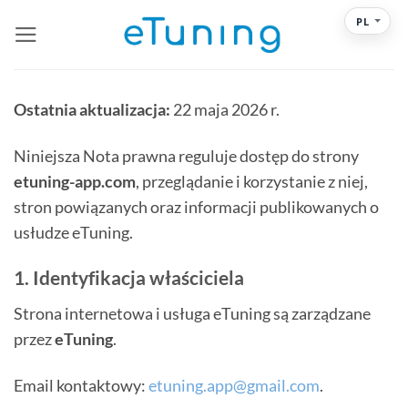
Przewiń
PL
do
zawartości
Ostatnia aktualizacja:
22 maja 2026 r.
Niniejsza Nota prawna reguluje dostęp do strony
etuning-app.com
, przeglądanie i korzystanie z niej,
stron powiązanych oraz informacji publikowanych o
usłudze eTuning.
1. Identyfikacja właściciela
Strona internetowa i usługa eTuning są zarządzane
przez
eTuning
.
Email kontaktowy:
etuning.app@gmail.com
.