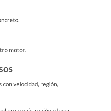
oncreto.
otro motor.
lsos
con velocidad, región,
al en su país, región o lugar