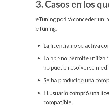
3. Casos en los q
eTuning podrá conceder un ree
eTuning.
La licencia no se activa c
La app no permite utiliza
no puede resolverse medi
Se ha producido una compr
El usuario compró una li
compatible.