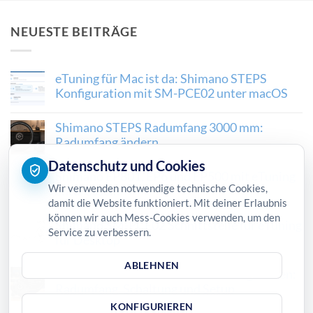
NEUESTE BEITRÄGE
eTuning für Mac ist da: Shimano STEPS
Konfiguration mit SM-PCE02 unter macOS
Shimano STEPS Radumfang 3000 mm:
Radumfang ändern
Datenschutz und Cookies
Shimano EP801, EP6 und EP500 mit eTuning
Wir verwenden notwendige technische Cookies,
entdrosseln
damit die Website funktioniert. Mit deiner Erlaubnis
können wir auch Mess-Cookies verwenden, um den
Shimano SM-PCE02 Schnittstelle für eTuning
Service zu verbessern.
für Desktop
ABLEHNEN
Neuen Shimano STEPS Motor konfigurieren:
Radumfang, Schaltung und Setup
KONFIGURIEREN