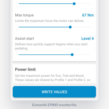
Esimerkki EP800-moottorille.