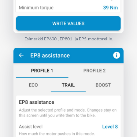
Esimerkki EP600-, EP801- ja EP5-moottoreille.