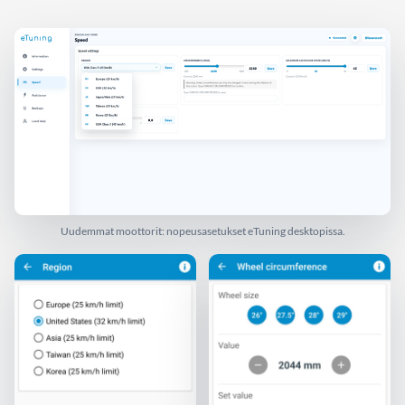
Uudemmat moottorit: nopeusasetukset eTuning desktopissa.