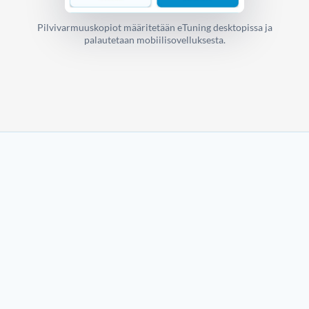
Pilvivarmuuskopiot määritetään eTuning desktopissa ja
palautetaan mobiilisovelluksesta.