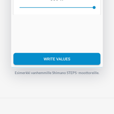
Esimerkki vanhemmille Shimano STEPS -moottoreille.