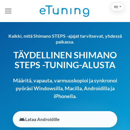
Skip
FI
to
content
Kaikki, mitä Shimano STEPS -ajajat tarvitsevat, yhdessä
paikassa.
TÄYDELLINEN SHIMANO
STEPS -TUNING-ALUSTA
Määritä, vapauta, varmuuskopioi ja synkronoi
pyöräsi Windowsilla, Macilla, Androidilla ja
iPhonella.
Lataa Androidille