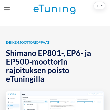
Skip
FI
to
content
E-BIKE-MOOTTORIOPPAAT
Shimano EP801-, EP6- ja
EP500-moottorin
rajoituksen poisto
eTuningilla