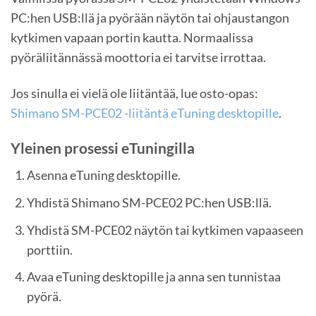
PC:hen USB:llä ja pyörään näytön tai ohjaustangon
kytkimen vapaan portin kautta. Normaalissa
pyöräliitännässä moottoria ei tarvitse irrottaa.
Jos sinulla ei vielä ole liitäntää, lue osto-opas:
Shimano SM-PCE02 -liitäntä eTuning desktopille
.
Yleinen prosessi eTuningilla
Asenna eTuning desktopille.
Yhdistä Shimano SM-PCE02 PC:hen USB:llä.
Yhdistä SM-PCE02 näytön tai kytkimen vapaaseen
porttiin.
Avaa eTuning desktopille ja anna sen tunnistaa
pyörä.