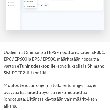
Uudemmat Shimano STEPS -moottorit, kuten
EP801
,
EP6 / EP600
ja
EP5 / EP500
, määritetään nopeutta
varten
eTuning desktopille
-sovelluksella ja
Shimano
SM-PCE02
-liitännällä.
Muutos tehdään ohjelmistolla: ei tuning-sirua, ei
pysyvää lisälaitetta pyörään eikä muutettua
johdotusta. Liitäntää käytetään vain määrityksen
aikana.