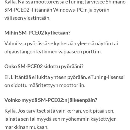
Kyllä. Näissä moottoreissa eTuning tarvitsee Shimano
SM-PCE02 -liitännän Windows-PC:n ja pyörän
väliseen viestintään.
Mihin SM-PCE02 kytketään?
Valmiissa pyörässä se kytketään yleensä näytön tai
ohjaustangon kytkimen vapaaseen porttiin.
Onko SM-PCE02 sidottu pyörääni?
Ei. Liitäntää ei lukita yhteen pyörään. eTuning-lisenssi
on sidottu määritettyyn moottoriin.
Voinko myydä SM-PCE02:n jälkeenpäin?
Kyllä. Jos tarvitset sitä vain kerran, voit pitää sen,
lainata sen tai myydä sen myöhemmin käytettyjen
markkinan mukaan.