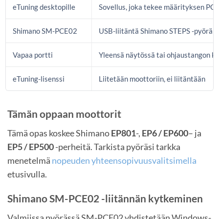
eTuning desktopille
Sovellus, joka tekee määrityksen PC:
Shimano SM-PCE02
USB-liitäntä Shimano STEPS -pyörän 
Vapaa portti
Yleensä näytössä tai ohjaustangon k
eTuning-lisenssi
Liitetään moottoriin, ei liitäntään
Tämän oppaan moottorit
Tämä opas koskee Shimano
EP801
-,
EP6 / EP600
– ja
EP5 / EP500
-perheitä. Tarkista pyöräsi tarkka
menetelmä
nopeuden yhteensopivuusvalitsimella
etusivulla.
Shimano SM-PCE02 -liitännän kytkeminen
Valmiissa pyörässä SM-PCE02 yhdistetään Windows-