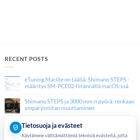
RECENT POSTS
eTuning Macille on täällä: Shimano STEPS -
määritys SM-PCE02-liitännällä macOS:ssä
Shimano STEPS ja 3000 mm:n pyörä: renkaan
ympärysmitan muuttaminen
Shimano EP801-, EP6- ja EP500-moottorin
Tietosuoja ja evästeet
rajoituksen poisto eTuningilla
Käytämme välttämättömiä teknisiä evästeitä, jotta