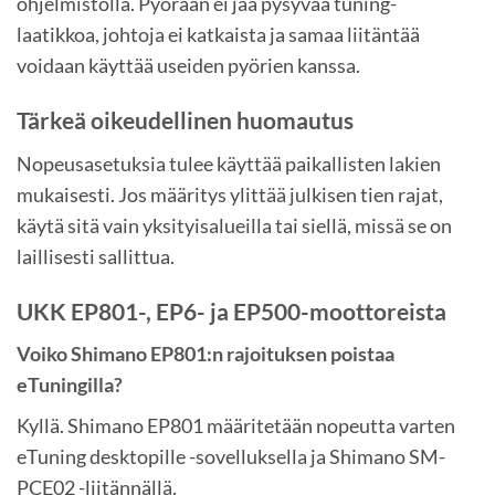
ohjelmistolla. Pyörään ei jää pysyvää tuning-
laatikkoa, johtoja ei katkaista ja samaa liitäntää
voidaan käyttää useiden pyörien kanssa.
Tärkeä oikeudellinen huomautus
Nopeusasetuksia tulee käyttää paikallisten lakien
mukaisesti. Jos määritys ylittää julkisen tien rajat,
käytä sitä vain yksityisalueilla tai siellä, missä se on
laillisesti sallittua.
UKK EP801-, EP6- ja EP500-moottoreista
Voiko Shimano EP801:n rajoituksen poistaa
eTuningilla?
Kyllä. Shimano EP801 määritetään nopeutta varten
eTuning desktopille -sovelluksella ja Shimano SM-
PCE02 -liitännällä.