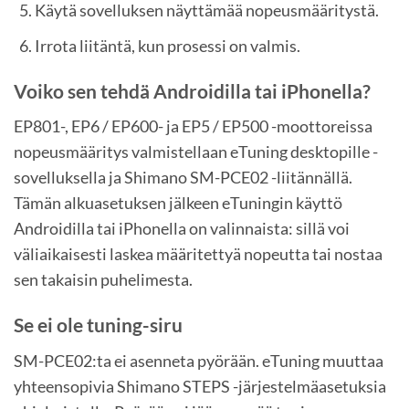
Käytä sovelluksen näyttämää nopeusmääritystä.
Irrota liitäntä, kun prosessi on valmis.
Voiko sen tehdä Androidilla tai iPhonella?
EP801-, EP6 / EP600- ja EP5 / EP500 -moottoreissa
nopeusmääritys valmistellaan eTuning desktopille -
sovelluksella ja Shimano SM-PCE02 -liitännällä.
Tämän alkuasetuksen jälkeen eTuningin käyttö
Androidilla tai iPhonella on valinnaista: sillä voi
väliaikaisesti laskea määritettyä nopeutta tai nostaa
sen takaisin puhelimesta.
Se ei ole tuning-siru
SM-PCE02:ta ei asenneta pyörään. eTuning muuttaa
yhteensopivia Shimano STEPS -järjestelmäasetuksia