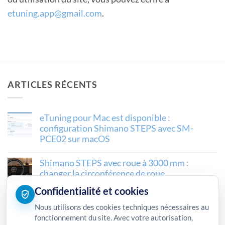
etuning.app@gmail.com
.
ARTICLES RÉCENTS
eTuning pour Mac est disponible :
configuration Shimano STEPS avec SM-
PCE02 sur macOS
Shimano STEPS avec roue à 3000 mm :
changer la circonférence de roue
Confidentialité et cookies
Débrider Shimano EP801, EP6 et EP500 avec
Nous utilisons des cookies techniques nécessaires au
eTuning
fonctionnement du site. Avec votre autorisation,