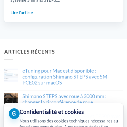
système Shimano STEPS.…
Lire l’article
ARTICLES RÉCENTS
eTuning pour Mac est disponible :
configuration Shimano STEPS avec SM-
PCE02 sur macOS
Shimano STEPS avec roue à 3000 mm :
changer la circonférence de roue
Confidentialité et cookies
Débrider Shimano EP801, EP6 et EP500 avec
Nous utilisons des cookies techniques nécessaires au
eTuning
fonctionnement du site. Avec votre autorisation,