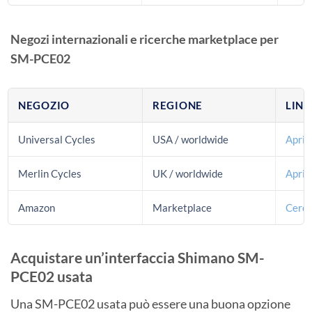
Negozi internazionali e ricerche marketplace per
SM-PCE02
NEGOZIO
REGIONE
LINK
Universal Cycles
USA / worldwide
Apri 
Merlin Cycles
UK / worldwide
Apri 
Amazon
Marketplace
Cerca
Acquistare un’interfaccia Shimano SM-
PCE02 usata
Una SM-PCE02 usata può essere una buona opzione