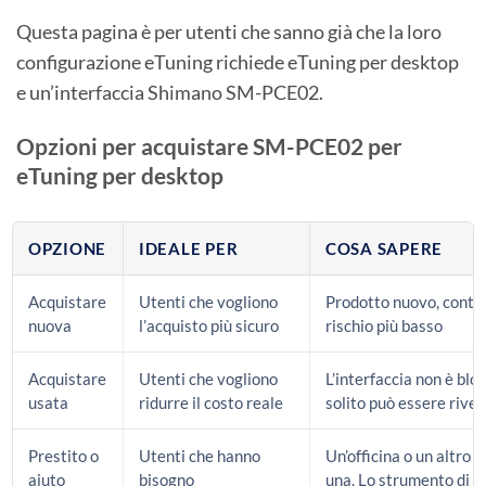
Questa pagina è per utenti che sanno già che la loro
configurazione eTuning richiede eTuning per desktop
e un’interfaccia Shimano SM-PCE02.
Opzioni per acquistare SM-PCE02 per
eTuning per desktop
OPZIONE
IDEALE PER
COSA SAPERE
Acquistare
Utenti che vogliono
Prodotto nuovo, conten
nuova
l’acquisto più sicuro
rischio più basso
Acquistare
Utenti che vogliono
L’interfaccia non è bloc
usata
ridurre il costo reale
solito può essere rive
Prestito o
Utenti che hanno
Un’officina o un altro
aiuto
bisogno
una. Lo strumento di ai