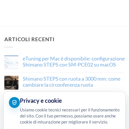
ARTICOLI RECENTI
eTuning per Mac è disponibile: configurazione
Shimano STEPS con SM-PCE02 su macOS
Shimano STEPS con ruota a 3000 mm: come
cambiare la circonferenza ruota
Sbloccare Shimano EP801, EP6 ed EP500 con
Privacy e cookie
eTuning
Usiamo cookie tecnici necessari per il funzionamento
del sito. Con il tuo permesso, possiamo usare anche
Interfaccia Shimano SM-PCE02 per eTuning
cookie di misurazione per migliorare il servizio.
per desktop