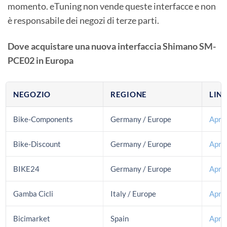
momento. eTuning non vende queste interfacce e non
è responsabile dei negozi di terze parti.
Dove acquistare una nuova interfaccia Shimano SM-
PCE02 in Europa
NEGOZIO
REGIONE
LIN
Bike-Components
Germany / Europe
Apri
Bike-Discount
Germany / Europe
Apri 
BIKE24
Germany / Europe
Apri
Gamba Cicli
Italy / Europe
Apri 
Bicimarket
Spain
Apri 