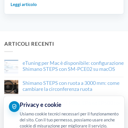
Leggi articolo
ARTICOLI RECENTI
eTuning per Mac è disponibile: configurazione
Shimano STEPS con SM-PCE02 su macOS
Shimano STEPS con ruota a 3000 mm: come
cambiare la circonferenza ruota
Sbloccare Shimano EP801, EP6 ed EP500 con
Privacy e cookie
eTuning
Usiamo cookie tecnici necessari per il funzionamento
del sito. Con il tuo permesso, possiamo usare anche
Interfaccia Shimano SM-PCE02 per eTuning
cookie di misurazione per migliorare il servizio.