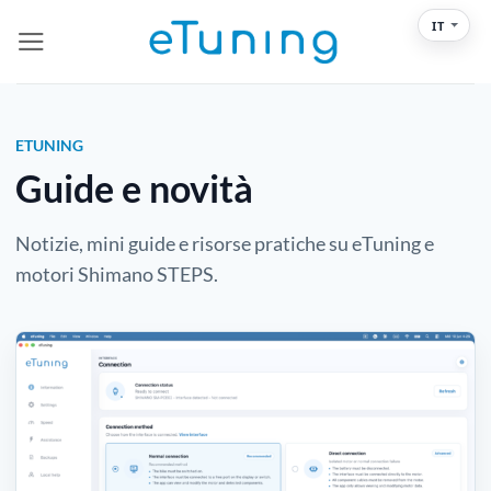
Salta
IT
ai
contenuti
ETUNING
Guide e novità
Notizie, mini guide e risorse pratiche su eTuning e
motori Shimano STEPS.