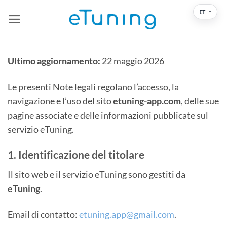
Salta
IT
ai
contenuti
Ultimo aggiornamento:
22 maggio 2026
Le presenti Note legali regolano l’accesso, la
navigazione e l’uso del sito
etuning-app.com
, delle sue
pagine associate e delle informazioni pubblicate sul
servizio eTuning.
1. Identificazione del titolare
Il sito web e il servizio eTuning sono gestiti da
eTuning
.
Email di contatto:
etuning.app@gmail.com
.