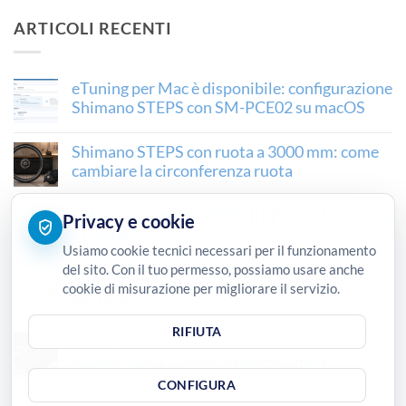
ARTICOLI RECENTI
eTuning per Mac è disponibile: configurazione
Shimano STEPS con SM-PCE02 su macOS
Shimano STEPS con ruota a 3000 mm: come
cambiare la circonferenza ruota
Sbloccare Shimano EP801, EP6 ed EP500 con
Privacy e cookie
eTuning
Usiamo cookie tecnici necessari per il funzionamento
del sito. Con il tuo permesso, possiamo usare anche
Interfaccia Shimano SM-PCE02 per eTuning
cookie di misurazione per migliorare il servizio.
per desktop
RIFIUTA
Configurare un motore Shimano STEPS
nuovo: ruota, cambio e impostazioni
CONFIGURA